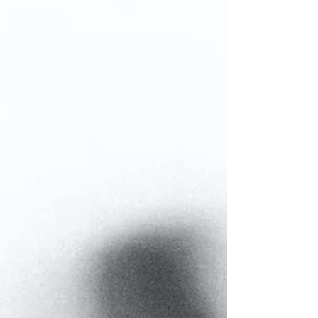
Проект Трамп vs проект Путин
ЧАСТНЫЕ ХРОНИКИ. 11.02.2017 Очевидно, что
влияние того или иного государства в мире
определяется эффективностью экономики и...