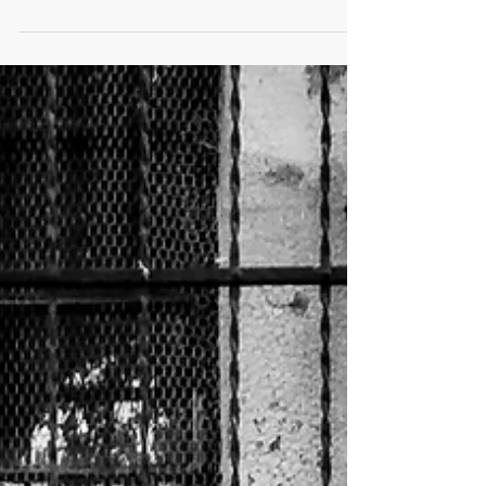
Будьте прокляты
ЧАСТНЫЕ ХРОНИКИ. 30.03.2018 Путин приходи,
Путин уходи... Путин здесь, Путин там...
Оскомину набило уже немножко, факт.
Соответственно,...