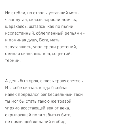
Не стебли, но стволы уставший мять,
я заплутал, сквозь заросли ломясь,
шарахаясь, шатаясь, как по пьяни,
исхлестанный, облепленный репьями -
и поминая душу, Бога, мать,
запутавшись, упал среди растений,
сминая скань листков, соцветий, 
терний.
А день был ярок, сквозь траву светясь.
И я себе сказал: когда б сейчас
навек прервался бег бесцельный твой
ты мог бы стать такою же травой,
упрямо восстающей век от века,
скрывающей поля забытых битв,
не помнящей желаний и обид,