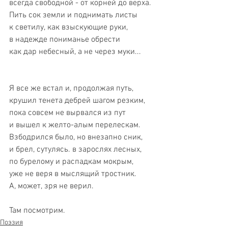
всегда свободной - от корней до верха.
Пить сок земли и поднимать листы
к светилу, как взыскующие руки,
в надежде пониманье обрести
как дар небесный, а не через муки...
Я все же встал и, продолжая путь,
крушил тенета дебрей шагом резким,
пока совсем не вырвался из пут
и вышел к желто-алым перелескам.
Взбодрился было, но внезапно сник,
и брел, сутулясь. в зарослях лесных,
по бурелому и распадкам мокрым,
уже не веря в мыслящий тростник.
А, может, зря не верил. 
Там посмотрим.
Поэзия