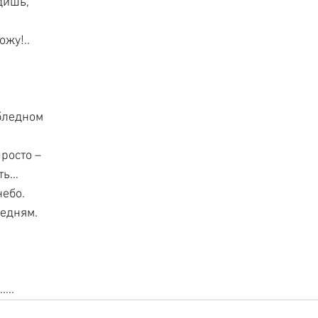
дишь,
жу!..
бледном
,
просто –
сть…
небо.
редням.
…….