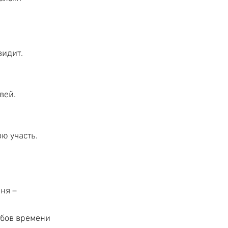
видит.
вей.
ю участь.
ня –
бов времени