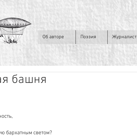
Об авторе
Поэзия
Журналист
ая башня
ость,
ую бархатным светом?