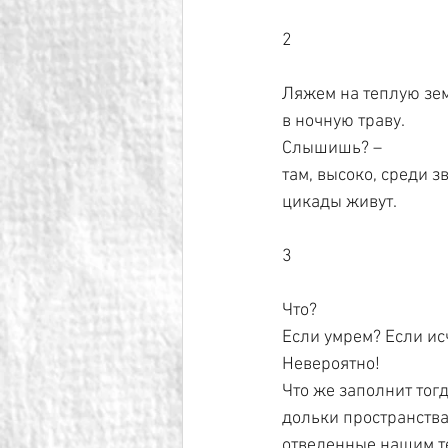
2
Ляжем на теплую зе
в ночную траву.
Слышишь? –
там, высоко, среди з
цикады живут.
3
Что?
Если умрем? Если ис
Невероятно!
Что же заполнит тог
дольки пространства
отведенные нашим т