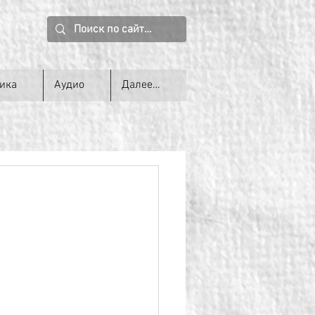
ика
Аудио
Далее…