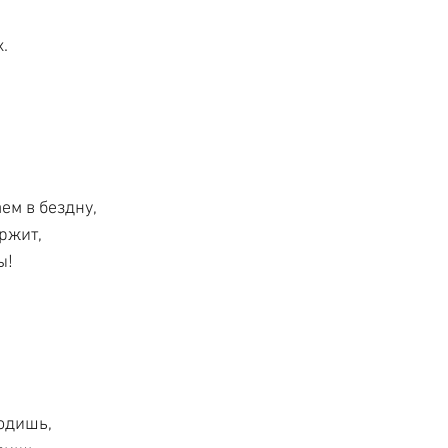
.
ем в бездну,
ержит,
ы!
одишь,