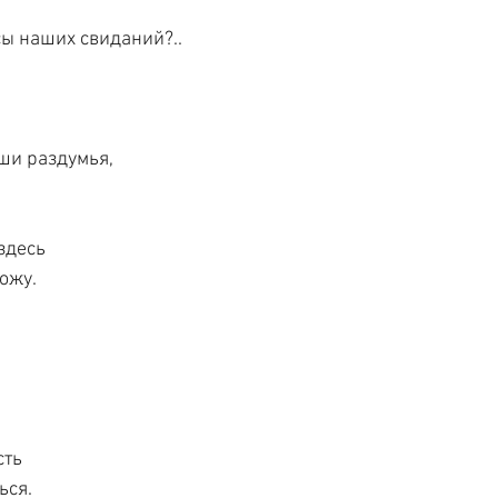
сы наших свиданий?..
аши раздумья,
здесь
ожу.
сть
ься.