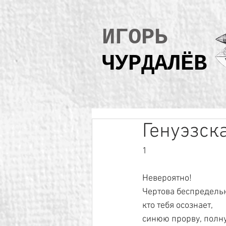
ИГОРЬ
ЧУРДАЛЁВ
Генуэзск
1
Невероятно!
Чертова беспредельн
кто тебя осознает,
синюю прорву, полн