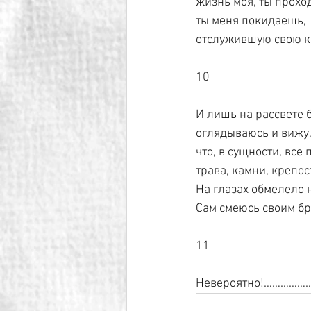
жизнь моя, ты прохо
ты меня покидаешь,
отслужившую свою ко
10
И лишь на рассвете 
оглядываюсь и вижу
что, в сущности, все 
трава, камни, крепо
На глазах обмелело 
Сам смеюсь своим б
11
Невероятно!……………