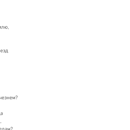
млю,
везд
чезнем?
да
,
елам?