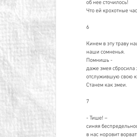
об нее сточилось!
Что ей крохотные ча
6
Кинем в эту траву н
наши сомненья.
Помнишь -
даже змея сбросила 
отслужившую свою к
Станем как змеи.
7
- Тише! –
синяя беспредельно
в нас норовит ворват