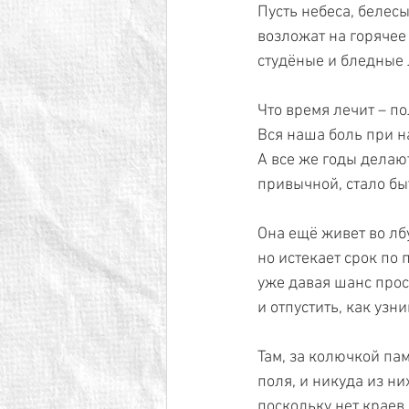
Пусть небеса, белес
возложат на горячее
студёные и бледные 
Что время лечит – п
Вся наша боль при на
А все же годы делаю
привычной, стало бы
Она ещё живет во лбу
но истекает срок по 
уже давая шанс прос
и отпустить, как узни
Там, за колючкой пам
поля, и никуда из ни
поскольку нет краев.