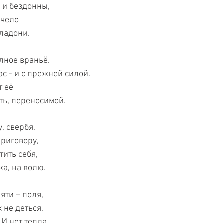
ы и бездонны,
 чело
ладони.
олное враньё.
с - и с прежней силой.
т её
ть, переносимой.
, свербя,
приговору,
тить себя,
ка, на волю.
яти – поля,
х не деться,
 И нет тепла.