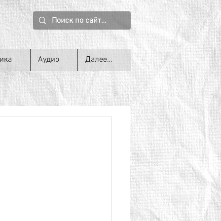
ика
Аудио
Далее…