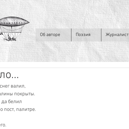
Об авторе
Поэзия
Журналист
о...
снег валил,
талины покрыты.
 да белил  
 пост, палитре.  
го.