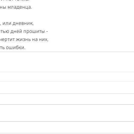
сны младенца.
т, или дневник,
нитью дней прошиты -
ачертит жизнь на них,
ть ошибки.