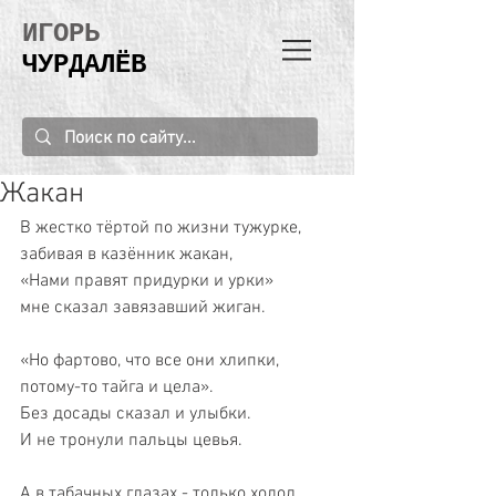
ИГОРЬ
ЧУРДАЛЁВ
Жакан
В жестко тёртой по жизни тужурке,
забивая в казённик жакан,
«Нами правят придурки и урки»
мне сказал завязавший жиган.
«Но фартово, что все они хлипки,
потому-то тайга и цела».
Без досады сказал и улыбки.
И не тронули пальцы цевья.
А в табачных глазах - только холод.