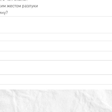
ким жестом разлуки
ину?