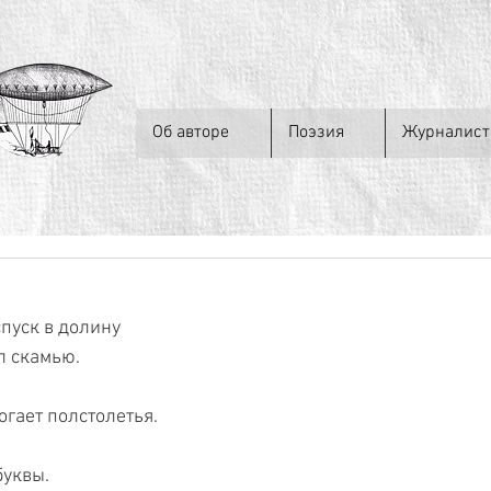
Об авторе
Поэзия
Журналист
спуск в долину
л скамью.
гает полстолетья.
уквы.