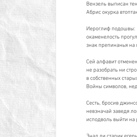
Вензель выписан тен
Абрис окурка втоптан
Иероглиф подошвы:
окаменелость прогу
знак препинанья на 
Сей алфавит отмене
не разобрать ни стр
в собственных стары
Войны символов, не
Сесть, бросив джинсо
невзначай заведя ло
исподволь выйти на 
Знал ли старик егерь