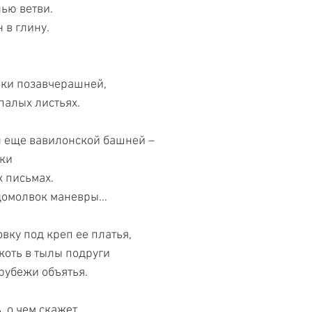
ью ветви.
 в глину.
лки позавчерашней,
палых листьях.
н еще вавилонской башней –
оки
х письмах.
домолвок маневры…
вку под креп ее платья,
коть в тылы подруги
рубежи объятья.
, о чем скажет