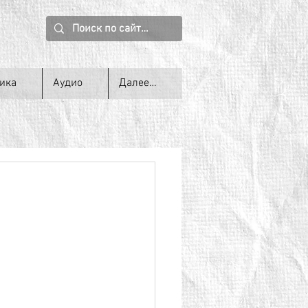
ика
Аудио
Далее…