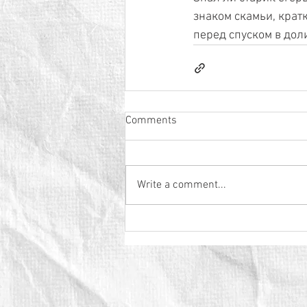
знаком скамьи, крат
перед спуском в дол
Comments
Write a comment...