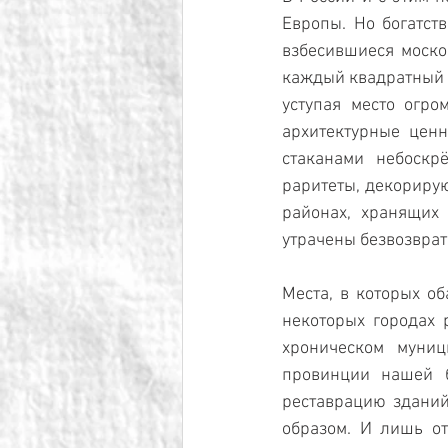
Европы. Но богатств
взбесившиеся моско
каждый квадратный м
уступая место огр
архитектурные ценн
стаканами небоскр
раритеты, декорирую
районах, хранящих 
утрачены безвозврат
Места, в которых о
некоторых городах 
хроническом муниц
провинции нашей б
реставрацию зданий
образом. И лишь от