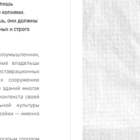
 лишь 
 копиями. 
ь, они должны 
ых и строго 
злоумышленник, 
ые владельцы 
ставрационных 
х сооружению 
 зданий многое 
онтекста своей 
ной ­культуры 
ройки — именно 
огатым городом 