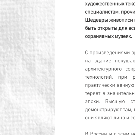
художественных текс
специалистам, проч
Шедевры живописи и
быть открыты для вс
охраняемых музеях.
С произведениями а
на здание покуша
архитектурного со
технологий, при 
практически вечную 
теряет в значительн
эпохи. Высшую сте
демонстрируют там, 
они являют лицо и с
В России и с этим н