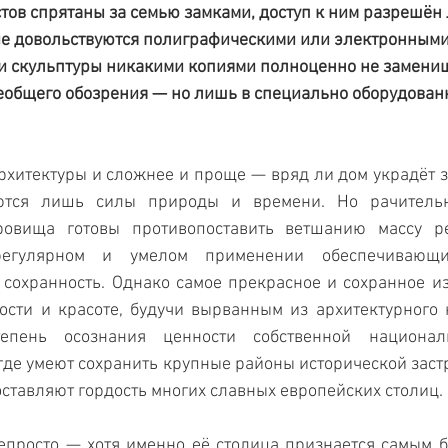
тов спрятаны за семью замками, доступ к ним разрешён
ие довольствуются полиграфическими или электронными
 скульптуры никакими копиями полноценно не замениш
еобщего обозрения — но лишь в специально оборудованн
рхитектуры и сложнее и проще — вряд ли дом украдёт 
ются лишь силы природы и времени. Но рачительн
кровища готовы противопоставить ветшанию массу ре
регулярном и умелом применении обеспечивающи
сохранность. Однако самое прекрасное и сохранное из
ости и красоте, будучи вырванным из архитектурного к
пень осознания ценности собственной ­националь
где умеют сохранить крупные районы исторической заст
оставляют гордость многих славных европейских столиц.
епросто — хотя именно её столица признается самым б