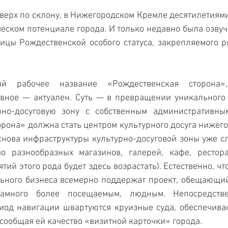
вверх по склону, в Нижегородском Кремле десятилетиями
ческом потенциале города. И только недавно была озвуч
ицы Рождественской особого статуса, закрепляемого р
ий рабочее название «Рождественская сторона»
авное — актуален. Суть — в превращении уникального 
рно-досуговую зону с собственным административным
рона» должна стать центром культурного досуга нижегор
снова инфраструктуры культурно-досуговой зоны уже сл
о разнообразных магазинов, галерей, кафе, ресторан
ий этого рода будет здесь возрастать). Естественно, чт
льного бизнеса всемерно поддержат проект, обещающий
амного более посещаемым, людным. Непосредствен
риод навигации швартуются круизные суда, обеспечива
 сообщая ей качество «визитной карточки» города.