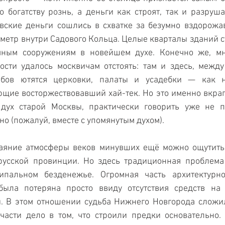
о богатству рознь, а деньги как строят, так и разруша
вские деньги сошлись в схватке за безумно вздорожа
етр внутри Садового Кольца. Целые кварталы зданий ст
омным сооружениям в новейшем духе. Конечно же, мн
ости удалось москвичам отстоять: там и здесь, между
ёбов ютятся церковки, палаты и усадебки — как но
щие восторжествовавший хай-тек. Но это именно вкрап
дух старой Москвы, практически говорить уже не пр
но (пожалуй, вместе с упомянутым духом).
баяние атмосферы веков минувших ещё можно ощутить,
русской провинции. Но здесь традиционная проблема 
ипальном безденежье. Огромная часть архитектурно
ыла потеряна просто ввиду отсутствия средств на 
. В этом отношении судьба Нижнего Новгорода сложил
части дело в том, что строили предки основательно.