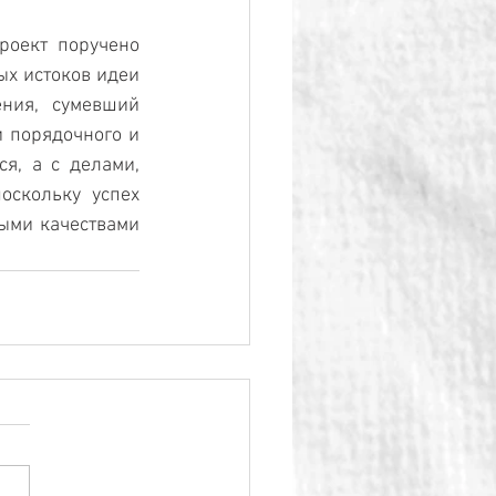
оект поручено 
х истоков идеи 
ния, сумевший 
 порядочного и 
я, а с делами, 
оскольку успех 
ыми качествами 