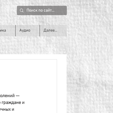
ика
Аудио
Далее…
колений — 
 граждане и 
учных и 