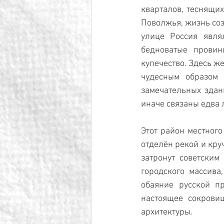
кварталов, теснящих
Поволжья, жизнь соз
улице Россия явля
бедноватые провин
купечество. Здесь ж
чудесным образом 
замечательных здан
иначе связаны едва 
Этот район местного
отделён рекой и круч
затронут советским 
городского массива
обаяние русской п
настоящее сокровищ
архитектуры.