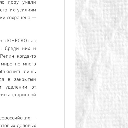
ую пору умели 
его их усилиям 
аки сохранена — 
сок ЮНЕСКО как 
. Среди них и 
епин когда-то 
мире не много 
объяснить лишь 
ся в закрытый 
 удалении от 
сивы старинной 
сероссийских — 
ртовых деловых 