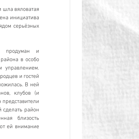
 шла вяловатая 
ена инициатива 
ядом серьёзных 
, продуман и 
района в особо 
 управлением. 
одцев и гостей 
ожилась. В ней 
ов, клубов (и 
о представители 
 сделать район 
ная близость 
ют ей внимание 