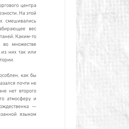
ргового центра 
ности. На этой 
х смешивались 
абирающее вес 
аней. Каким-то 
 во множестве 
из них так или 
тории.
соблен, как бы 
азался почти не 
не нет второго 
го атмосферу и 
ождественка — 
занной языком 