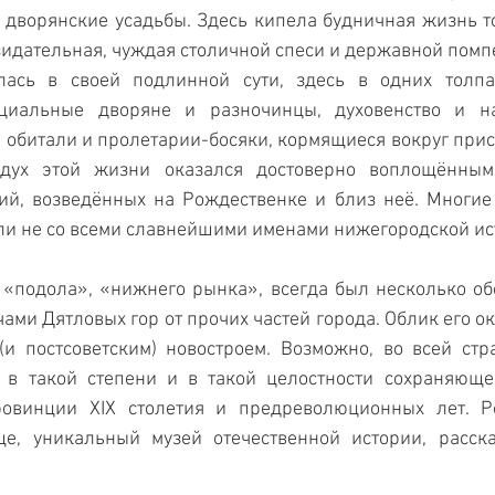
 дворянские усадьбы. Здесь кипела будничная жизнь то
идательная, чуждая столичной спеси и державной помпез
лась в своей подлинной сути, здесь в одних толпа
циальные дворяне и разночинцы, духовенство и н
е обитали и пролетарии-босяки, кормящиеся вокруг прист
дух этой жизни оказался достоверно воплощённым
ий, возведённых на Рождественке и близ неё. Многие 
ли не со всеми славнейшими именами нижегородской ис
 «подола», «нижнего рынка», всегда был несколько обо
ами Дятловых гор от прочих частей города. Облик его ок
(и постсоветским) новостроем. Возможно, во всей стра
, в такой степени и в такой целостности сохраняюще
ровинции XIX столетия и предреволюционных лет. Р
е, уникальный музей отечественной истории, расска