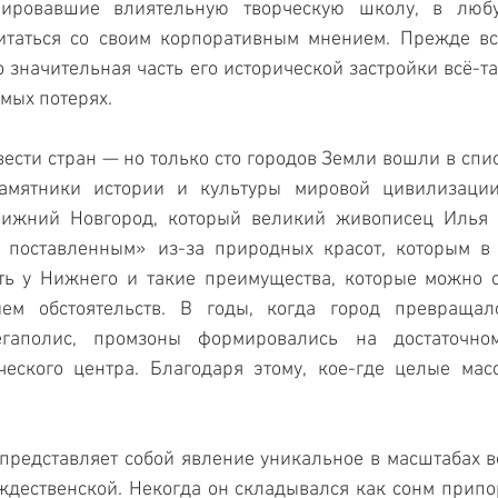
мировавшие влиятельную творческую школу, в люб
читаться со своим корпоративным мнением. Прежде вс
то значительная часть его исторической застройки всё-т
мых потерях.
вести стран — но только сто городов Земли вошли в спи
амятники истории и культуры мировой цивилизации
Нижний Новгород, который великий живописец Илья Р
 ­поставленным» из-за природных красот, которым в 
сть у Нижнего и такие преимущества, которые можно 
ием обстоятельств. В годы, когда город превращал
гаполис, промзоны формировались на достаточном
ческого ­центра. Благодаря этому, кое-где целые мас
представляет собой явление уникальное в масштабах в
ждественской. Некогда он складывался как сонм припо