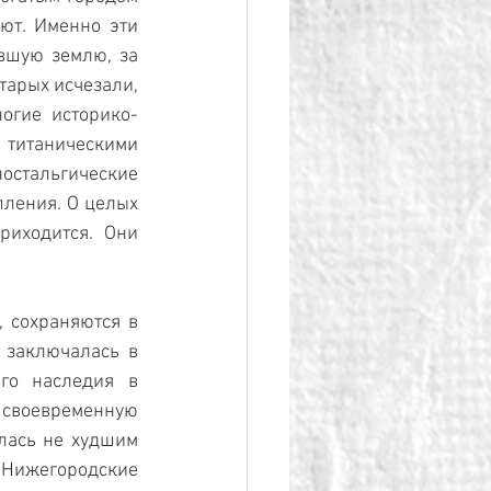
ют. Именно эти 
вшую землю, за 
арых исчезали, 
огие историко-
 титаническими 
стальгические 
ления. О целых 
иходится. Они 
 сохраняются в 
заключалась в 
го наследия в 
своевременную 
ась не худшим 
 Нижегородские 