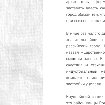
архитекторы, сфор
заставить власть с
город обязан тем, ч
при всех невосполни
В мире без малого д
значительнейшие п
российский город 
назвал «царственно
сыщется ­равных. Е
счастливым стечен
индустриальный ме
компактного ­истори
застройки уцелели.
Крупнейший из них 
это район улицы Ро