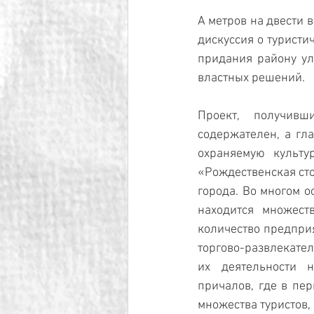
А метров на двести 
дискуссия о туристи
придания району ул
властных решений.
Проект, получивш
содержателен, а гл
охраняемую культу
«Рождественская сто
города. Во многом о
находится множеств
количество предприят
торгово-развлекате
их деятельности н
причалов, где в пе
множества туристов,