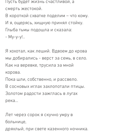
Пусть будет жизнь счастливой, а 
смерть жестокой.
В короткой схватке поделим – что кому.
И я, ощерясь, хищную принял стойку.
Глыба тьмы подошла и сказала:
- Му-у-у!..
Я хохотал, как леший. Вдвоем до крова
мы добирались - верст за семь, в село.
Как на веревке, трусила за мной 
корова.
Пока шли, собственно, и рассвело.
В сосновых иглах захлопотали птицы.
Золотом радости зажглась в лугах 
река…
Лет через сорок я скучно умру в 
больнице,
дряхлый, при свете казенного ночника.