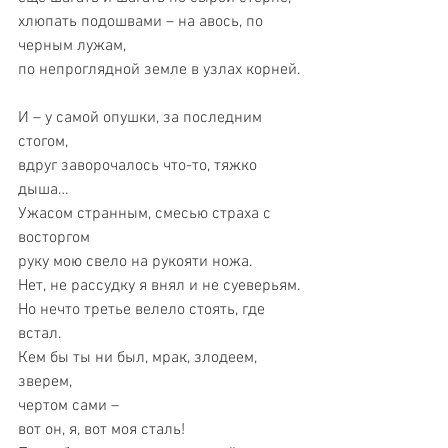
хлюпать подошвами – на авось, по 
черным лужам,
по непроглядной земле в узлах корней.
И – у самой опушки, за последним 
стогом,
вдруг заворочалось что-то, тяжко 
дыша…
Ужасом странным, смесью страха с 
восторгом
руку мою свело на рукояти ножа.
Нет, не рассудку я внял и не суеверьям.
Но нечто третье велело стоять, где 
встал.
Кем бы ты ни был, мрак, злодеем, 
зверем,
чертом сами –
вот он, я, вот моя сталь!