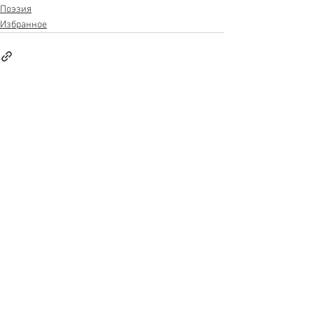
Поэзия
Избранное
See All
Recent Posts