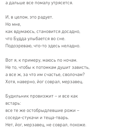
а дальше все помалу утрясется.
И, в целом, это радует.
Но мне,
как вдумаюсь, становится досадно,
что Будда улыбается во сне.
Подозреваю, что-то здесь неладно.
Вот я, к примеру, маюсь по ночам.
Не то, чтобы к потомкам душит зависть,
а все ж, за что им счастье, сволочам?
Хотя, наверно, йог соврал, мерзавец.
Будильник провизжит – и все как 
встарь:
все те же остобрыдлевшие рожи –
соседи-стукачи и теща-тварь.
Нет, йог, мерзавец, не соврал, похоже.