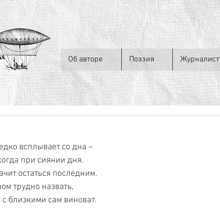
Об авторе
Поэзия
Журналист
дко всплывает со дна –
когда при сиянии дня.
ачит остаться последним.
вом трудно назвать,
 с близкими сам виноват.