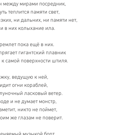
Он между мирами посредник,
уть теплится памяти свет,
изких, ни дальних, ни памяти нет,
 и в них колыхание ила.
емлет пока ещё в них.
прягает гигантский плавник
я к самой поверхности штиля.
ожку, ведущую к ней,
идит огни кораблей,
олуночный ласковый ветер.
воде и не думает монстр,
заметит, никто не поймет,
своим же глазам не поверит.
сеняемый музыкой борт,