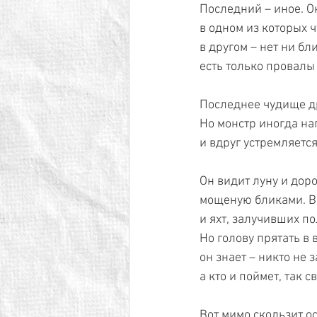
Последний – иное. 
в одном из которых ч
в другом – нет ни бл
есть только провалы
Последнее чудище др
Но монстр иногда на
и вдруг устремляетс
Он видит луну и дор
мощеную бликами. В
и яхт, залучивших п
Но голову прятать в 
он знает – никто не 
а кто и поймет, так 
Вот мимо скользит о