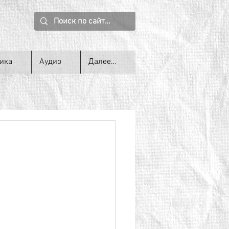
ика
Аудио
Далее…