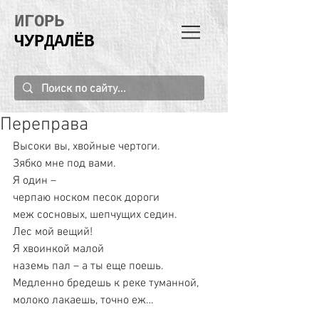
ИГОРЬ
ЧУРДАЛЁВ
Переправа
Высоки вы, хвойные чертоги.
Зябко мне под вами.
Я один –
черпаю носком песок дороги
меж сосновых, шепчущих седин.
Лес мой вещий!
Я хвоинкой малой
наземь пал – а ты еще поешь.
Медленно бредешь к реке туманной,
молоко лакаешь, точно еж…