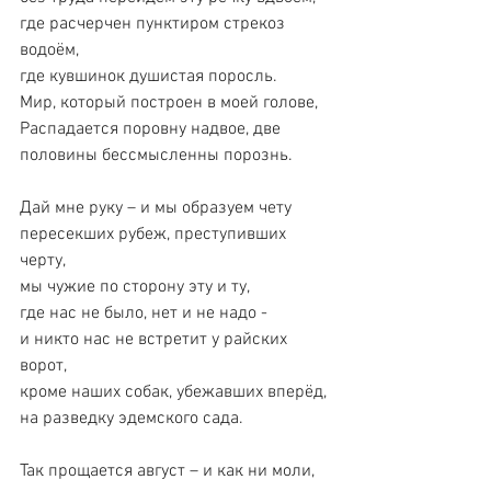
где расчерчен пунктиром стрекоз 
водоём,
где кувшинок душистая поросль.
Мир, который построен в моей голове,
Распадается поровну надвое, две
половины бессмысленны порознь.
Дай мне руку – и мы образуем чету
пересекших рубеж, преступивших 
черту,
мы чужие по сторону эту и ту,
где нас не было, нет и не надо -
и никто нас не встретит у райских 
ворот,
кроме наших собак, убежавших вперёд,
на разведку эдемского сада.
Так прощается август – и как ни моли,