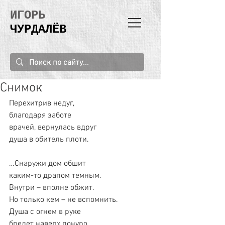
ИГОРЬ
ЧУРДАЛЁВ
Снимок
Перехитрив недуг,
благодаря заботе
врачей, вернулась вдруг
душа в обитель плоти.
…Снаружи дом обшит
каким-то драпом темным.
Внутри – вполне обжит.
Но только кем – не вспомнить.
Душа с огнем в руке
бредет наверх понуро.