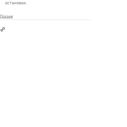
остановки.
Поэзия
See All
Recent Posts