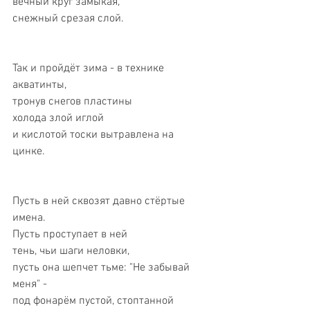
вечный круг замыкая, 
снежный срезая слой. 
Так и пройдёт зима - в технике 
акватинты, 
тронув снегов пластины 
холода злой иглой 
и кислотой тоски вытравлена на 
цинке. 
Пусть в ней сквозят давно стёртые 
имена. 
Пусть проступает в ней 
тень, чьи шаги неловки, 
пусть она шепчет тьме: "Не забывай 
меня" - 
под фонарём пустой, стоптанной 