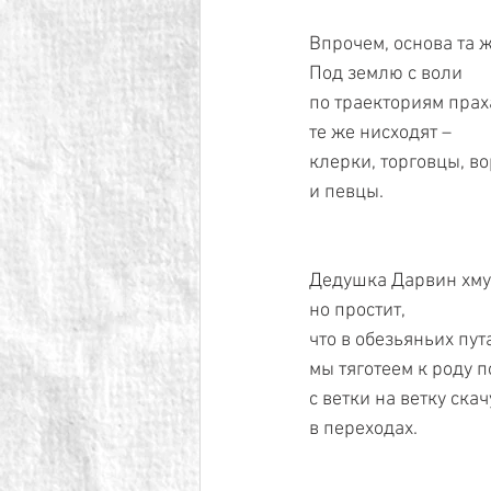
Впрочем, основа та ж
Под землю с воли
по траекториям прах
те же нисходят – 
клерки, торговцы, во
и певцы.
Дедушка Дарвин хмур
но простит,
что в обезьяньих пут
мы тяготеем к роду 
с ветки на ветку скач
в переходах.