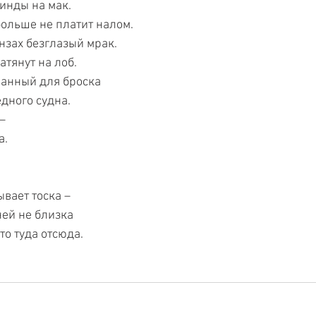
винды на мак.
больше не платит налом.
нзах безглазый мрак. 
атянут на лоб.
анный для броска 
едного судна.
– 
а.
ывает тоска –
 ней не близка
о туда отсюда.  