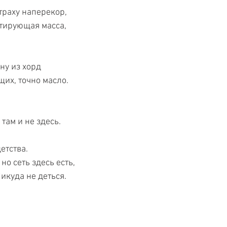
траху наперекор, 
тирующая масса,  
ну из хорд
их, точно масло. 
 там и не здесь.
етства.
 но сеть здесь есть, 
Никуда не деться.