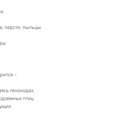
е. 
а, персти, пыльцы
ры 
ится – 
аясь генокодах,
подземных птиц
ущих  