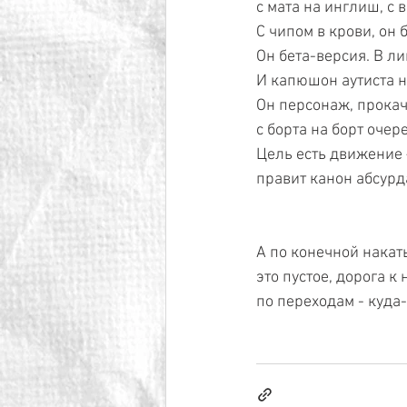
с мата на инглиш, с 
С чипом в крови, он 
Он бета-версия. В ли
И капюшон аутиста н
Он персонаж, прокач
с борта на борт очер
Цель есть движение 
правит канон абсурд
А по конечной накат
это пустое, дорога к
по переходам - куда-т