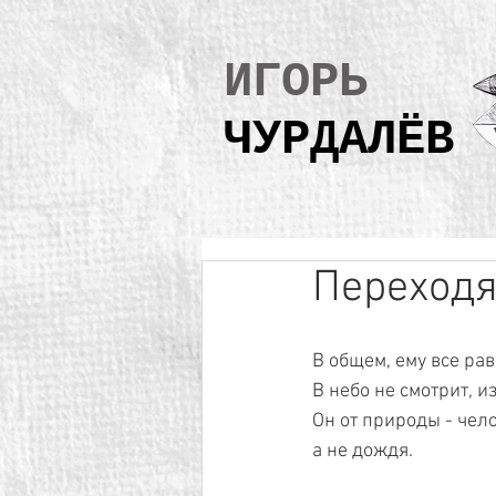
ИГОРЬ
ЧУРДАЛЁВ
Переход
В общем, ему все рав
В небо не смотрит, и
Он от природы - чел
а не дождя.