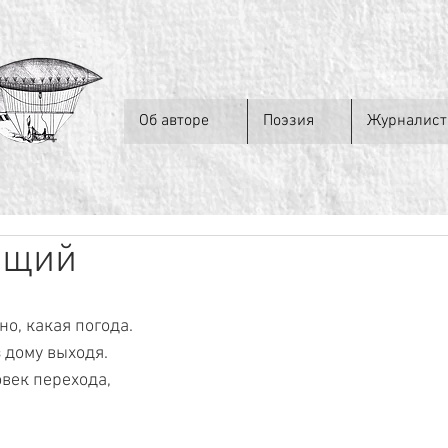
Об авторе
Поэзия
Журналист
ящий
но, какая погода.
з дому выходя.
овек перехода,