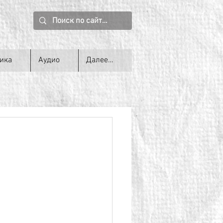
ика
Аудио
Далее…