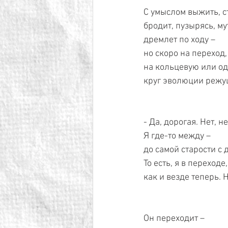
С умыслом выжить, с
бродит, пузырясь, му
дремлет по ходу – 
но скоро на переход,
на кольцевую или од
круг эволюции режущ
- Да, дорогая. Нет, не
Я где-то между – 
до самой старости с д
То есть, я в переходе,
как и везде теперь. 
Он переходит – 