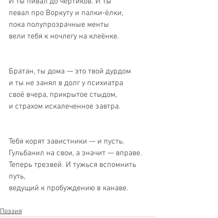
И ты пивал до чёртиков. И ты 
певал про Воркуту и палки-ёлки, 
пока полупрозрачные менты 
вели тебя к ночлегу на клеёнке. 
Братан, ты дома — это твой дурдом 
и ты не занял в долг у психиатра 
своё вчера, прикрытое стыдом, 
и страхом искалеченное завтра. 
Тебя корят завистники — и пусть. 
Гульбанил на свои, а значит — вправе. 
Теперь трезвей. И тужься вспомнить 
путь, 
ведущий к пробуждению в канаве. 
Поэзия