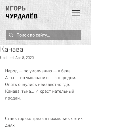
ИГОРЬ
ЧУРДАЛЁВ
Канава
Updated:
Apr 8, 2020
Народ — по умолчанию — в беде. 
А ты — по умолчанию — с народом. 
Опять очнулись неизвестно где. 
Канава, тьма... И крест нательный 
продан. 
Стань горько трезв в похмельных этих 
днях, 