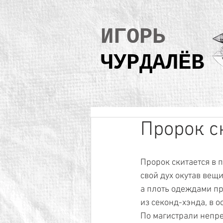
ИГОРЬ
ЧУРДАЛЁВ
Пророк ск
Пророк скитается в п
свой дух окутав вещи
а плоть одеждами пр
из секонд-хэнда, в о
По магистрали непр