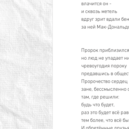
влачится он - 
и сквозь метель 
вдруг зрит вдали бен
за ней Мак-Дональдс
Пророк приблизился 
но люд не упадает ни
чревоугодия пороку 
предавшись в общест
Пророчество сердец н
зане, бессмысленно о
там, где решили: 
будь что будет, 
раз это будет всё рав
тем более, что всё быв
И обретённые друзья