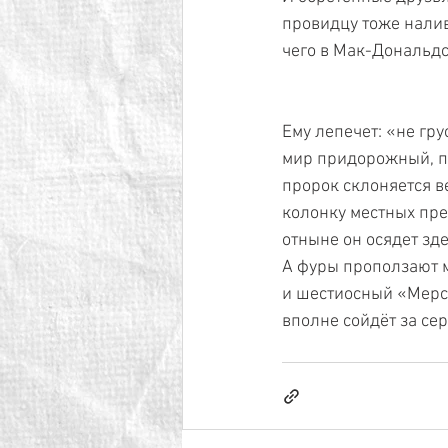
провидцу тоже налив
чего в Мак-Дональдс
Ему лепечет: «не гру
мир придорожный, п
пророк склоняется в
колонку местных пре
отныне он осядет зде
А фуры проползают м
и шестиосный «Мерс
вполне сойдёт за се