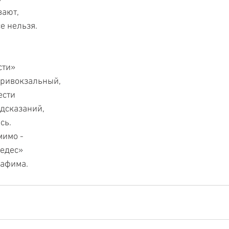
ают, 
е нельзя. 
сти» 
ривокзальный, 
ести 
дсказаний, 
сь. 
имо - 
едес» 
рафима.