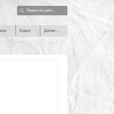
ика
Аудио
Далее…