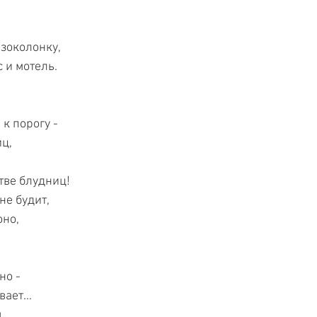
зоколонку, 
 и мотель. 
к порогу - 
ц, 
ве блудниц! 
е будит, 
но, 
но - 
ает... 
 