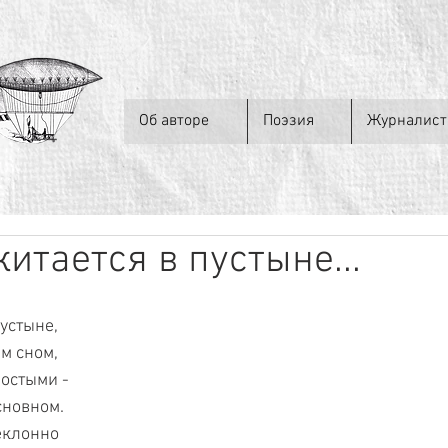
Об авторе
Поэзия
Журналист
итается в пустыне...
устыне, 
м сном, 
остыми - 
сновном. 
еклонно 