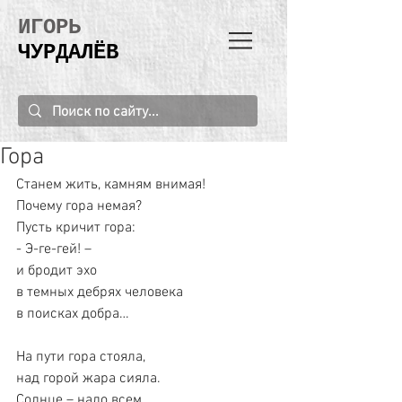
ИГОРЬ
ЧУРДАЛЁВ
Гора
Станем жить, камням внимая!
Почему гора немая?
Пусть кричит гора:
- Э-ге-гей! –
и бродит эхо
в темных дебрях человека
в поисках добра…
На пути гора стояла,
над горой жара сияла.
Солнце – надо всем.