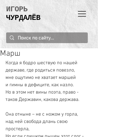
ИГОРЬ
ЧУРДАЛЁВ
Марш
Когда я бодро шествую по нашей
державе, где родиться повезло,
мне ощутимо не хватает маршей
и гимны в дефиците, как назло.
Но в этом нет вины поэта, право -
таков Державин, какова держава.
Она отныне – не с ножом у горла,
над ней свобода длань свою 
простерла,
Но если слишком пышен этот слог -