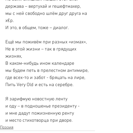
держава – вертухай и гешефтмахер,
мы с ней свободно шлём друг друга на 
х€р.
И это, в общем, тоже – диалог.
Ещё мы поживём при разных «измах»,
Не в этой жизни – так в грядущих 
жизнях,
В каком-нибудь ином календаре
мы будем петь в прелестном антимире,
где всех-то и забот - бряцать на лире,
Пить Very Old и есть на серебре.
Я зарифмую новостную ленту
и оду – в подношенье президенту -
и мне дадут пожизненную ренту
и место стихотворца при дворе.
Поэзия