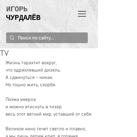
ИГОРЬ
ЧУРДАЛЁВ
TV
Жизнь тарахтит вокруг,
что одряхлевший дизель.
А сдвинуться – никак. 
Но тошно жить, скорбя. 
Поэма умерла
и можно втиснуть в тизер
весь этот ветхий мир, уставший от себя.
Великое кино течет светло и плавно,
а мы лишь лепим клип, в горячке 