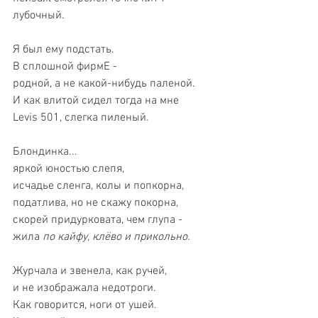
лубочный.
Я был ему подстать.
В сплошной фирмЕ -
родной, а не какой-нибудь паленой.
И как влитой сидел тогда на мне
Levis 501, слегка пиленый.  
Блондинка...
яркой юностью слепя,
исчадье сленга, колы и попкорна,
податлива, но не скажу покорна,
скорей придурковата, чем глупа -
жила 
по кайфу, клёво и прикольно.
Журчала и звенела, как ручей,
и не изображала недотроги.
Как говорится, ноги от ушей.