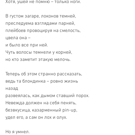
Хотя, ушей не помню – только ноги.
В густом загаре, локонов темней,
преследуема взглядами парней,
плейбоев провоцируя на смелость,
цвела она –
и было все при ней.
Чуть волосы темнели у корней,
но кто заметит этакую мелочь.
Теперь об этом странно рассказать,
ведь та блондинка – ровно жизнь 
назад
развеялась, как дымом ставший порох.
Невежда должен на себя пенять,
безвкусица, казарменный pin-up,
удел его, а сам он лох и олух.
Но я умнел.