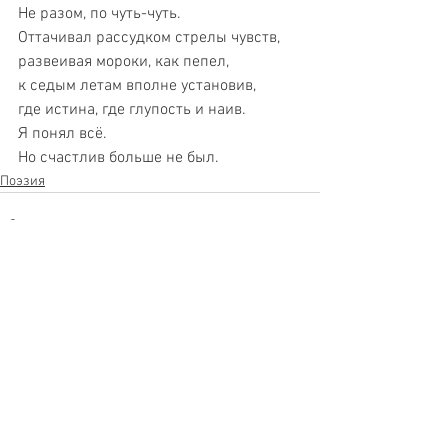
Не разом, по чуть-чуть.
Оттачивал рассудком стрелы чувств,
развеивая мороки, как пепел,
к седым летам вполне установив,
где истина, где глупость и наив.
Я понял всё.
Но счастлив больше не был.
Поэзия
See All
Recent Posts