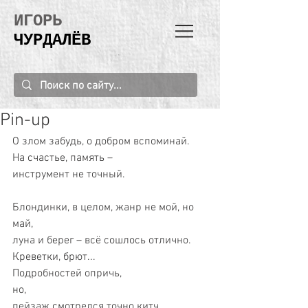
ИГОРЬ
ЧУРДАЛЁВ
Pin-up
О злом забудь, о добром вспоминай.
На счастье, память –
инструмент не точный.
Блондинки, в целом, жанр не мой, но 
май,
луна и берег – всё сошлось отлично.
Креветки, брют...
Подробностей опричь,
но,
пейзаж смотрелся точно китч 